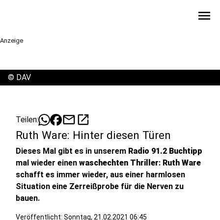
menu
Anzeige
©
DAV
mail
open_in_new
Teilen:
Ruth Ware: Hinter diesen Türen
Dieses Mal gibt es in unserem
Radio 91.2 Buchtipp
mal wieder einen
waschechten Thriller
:
Ruth Ware
schafft es immer wieder, aus einer harmlosen
Situation eine Zerreißprobe für die Nerven zu
bauen.
Veröffentlicht:
Sonntag, 21.02.2021 06:45