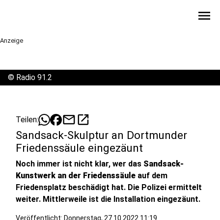
menu
Anzeige
©
Radio 91.2
mail
open_in_new
Teilen:
Sandsack-Skulptur an Dortmunder
Friedenssäule eingezäunt
Noch immer ist nicht klar, wer das
Sandsack-
Kunstwerk an der Friedenssäule
auf dem
Friedensplatz beschädigt hat. Die Polizei ermittelt
weiter. Mittlerweile ist die Installation eingezäunt.
Veröffentlicht:
Donnerstag, 27.10.2022 11:19