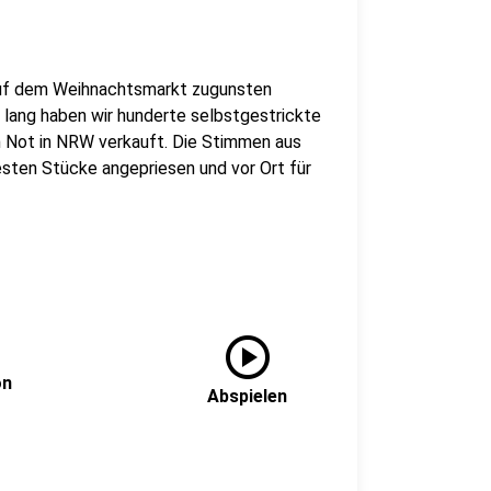
uf dem Weihnachtsmarkt zugunsten
lang haben wir hunderte selbstgestrickte
n Not in NRW verkauft. Die Stimmen aus
ten Stücke angepriesen und vor Ort für
play_circle
on
Abspielen