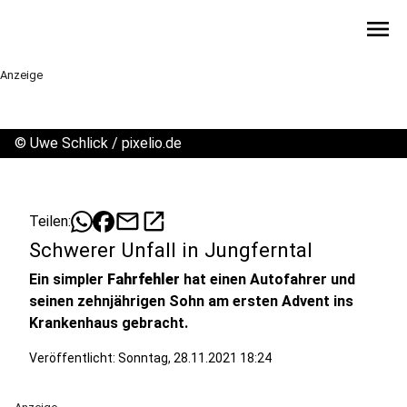
menu
Anzeige
©
Uwe Schlick / pixelio.de
mail
open_in_new
Teilen:
Schwerer Unfall in Jungferntal
Ein simpler
Fahrfehler
hat einen Autofahrer und
seinen zehnjährigen Sohn am ersten Advent ins
Krankenhaus gebracht.
Veröffentlicht:
Sonntag, 28.11.2021 18:24