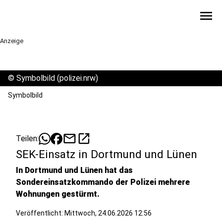
menu
Anzeige
©
Symbolbild (polizei.nrw)
Symbolbild
mail
open_in_new
Teilen:
SEK-Einsatz in Dortmund und Lünen
In Dortmund und Lünen hat das
Sondereinsatzkommando der Polizei mehrere
Wohnungen gestürmt.
Veröffentlicht:
Mittwoch, 24.06.2026 12:56