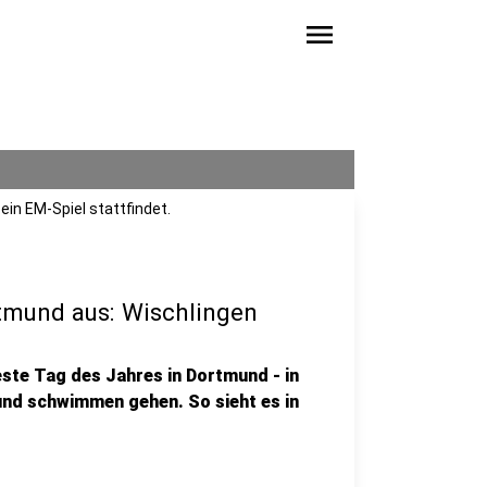
menu
in EM-Spiel stattfindet.
rtmund aus: Wischlingen
ßeste Tag des Jahres in Dortmund - in
 und schwimmen gehen. So sieht es in