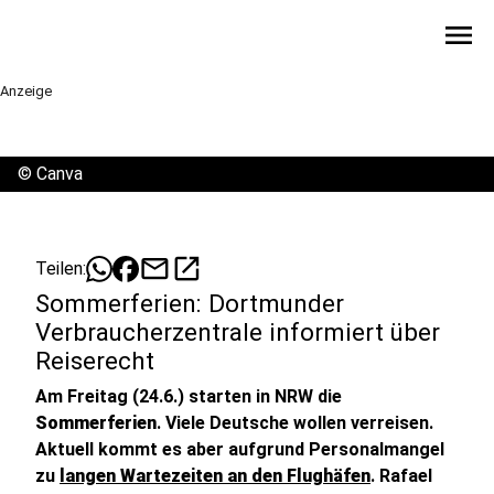
menu
Anzeige
©
Canva
mail
open_in_new
Teilen:
Sommerferien: Dortmunder
Verbraucherzentrale informiert über
Reiserecht
Am Freitag (24.6.) starten in NRW die
Sommerferien
. Viele Deutsche wollen verreisen.
Aktuell kommt es aber aufgrund Personalmangel
zu
langen Wartezeiten an den Flughäfen
. Rafael