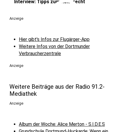
play_circle
Interview: Tipps zum Reiserecht
Anzeige
Hier gibt's Infos zur Flugärger-App
Weitere Infos von der Dortmunder
Verbraucherzentrale
Anzeige
Weitere Beiträge aus der Radio 91.2-
Mediathek
Anzeige
Album der Woche: Alice Merton - S.I.D.E.S
Grundschule Dortmund-Huckarde: Wenn ein