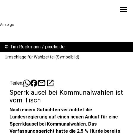
menu
Anzeige
©
Tim Reckmann / pixelio.de
Umschläge für Wahlzettel (Symbolbild)
mail
open_in_new
Teilen:
Sperrklausel bei Kommunalwahlen ist
vom Tisch
Nach einem Gutachten verzichtet die
Landesregierung auf einen neuen Anlauf für eine
Sperrklausel bei Kommunalwahlen. Das
Verfassungsgericht hatte die 2,5 % Hürde bereits