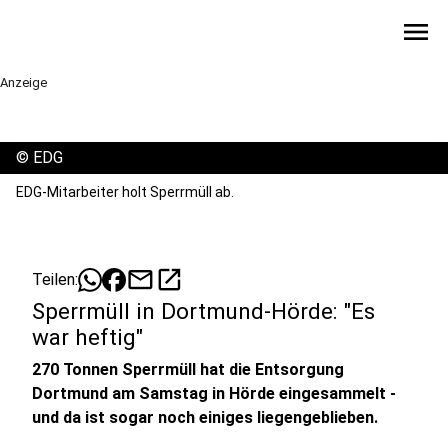
menu
Anzeige
©
EDG
EDG-Mitarbeiter holt Sperrmüll ab.
mail
open_in_new
Teilen:
Sperrmüll in Dortmund-Hörde: "Es
war heftig"
270 Tonnen Sperrmüll hat die Entsorgung
Dortmund am Samstag in Hörde eingesammelt -
und da ist sogar noch einiges liegengeblieben.