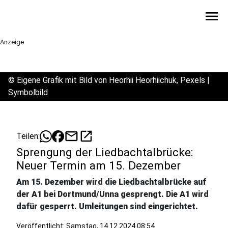
menu
Anzeige
©
Eigene Grafik mit Bild von Heorhii Heorhiichuk, Pexels |
Symbolbild
mail
open_in_new
Teilen:
Sprengung der Liedbachtalbrücke:
Neuer Termin am 15. Dezember
Am 15. Dezember wird die Liedbachtalbrücke auf
der A1 bei Dortmund/Unna gesprengt. Die A1 wird
dafür gesperrt. Umleitungen sind eingerichtet.
Veröffentlicht:
Samstag, 14.12.2024 08:54