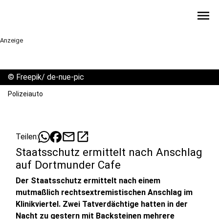
menu
Anzeige
©
Freepik/ de-nue-pic
Polizeiauto
mail
open_in_new
Teilen:
Staatsschutz ermittelt nach Anschlag
auf Dortmunder Cafe
Der Staatsschutz ermittelt nach einem
mutmaßlich rechtsextremistischen Anschlag im
Klinikviertel. Zwei Tatverdächtige hatten in der
Nacht zu gestern mit Backsteinen mehrere