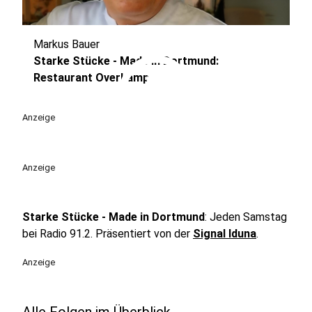
Markus Bauer
play_circle
Starke Stücke - Made in Dortmund:
Restaurant Overkamp
Anzeige
Anzeige
Starke Stücke - Made in Dortmund
: Jeden Samstag
bei Radio 91.2. Präsentiert von der
Signal Iduna
.
Anzeige
Alle Folgen im Überblick