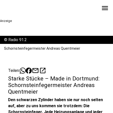
menu
Anzeige
©
Radio 91.2
Schornsteinfegermeister Andreas Quentmeier
mail
open_in_new
Teilen:
Starke Stücke – Made in Dortmund:
Schornsteinfegermeister Andreas
Quentmeier
Den schwarzen Zylinder haben sie nur noch selten
auf, aber zu uns kommen sie trotzdem: Die
Schornsteinfeger. Jede Heizungsanlage und jeder