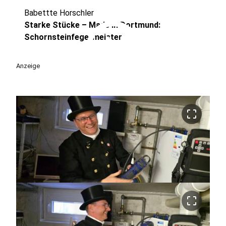
Babettte Horschler
play_circle
Starke Stücke – Made in Dortmund:
Schornsteinfegermeister
Anzeige
crop_free
crop_free