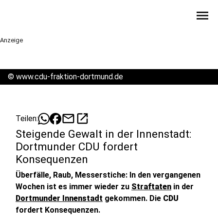
menu
Anzeige
©
www.cdu-fraktion-dortmund.de
mail
open_in_new
Teilen:
Steigende Gewalt in der Innenstadt:
Dortmunder CDU fordert
Konsequenzen
Überfälle, Raub, Messerstiche: In den vergangenen
Wochen ist es immer wieder zu
Straftaten
in der
Dortmunder Innenstadt
gekommen. Die
CDU
fordert Konsequenzen.