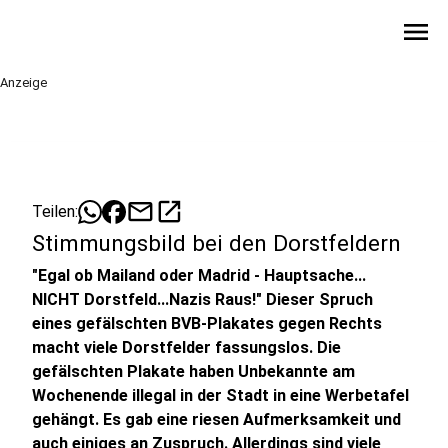
menu
Anzeige
mail
open_in_new
Teilen:
Stimmungsbild bei den Dorstfeldern
"Egal ob Mailand oder Madrid - Hauptsache...
NICHT Dorstfeld...Nazis Raus!" Dieser Spruch
eines gefälschten BVB-Plakates gegen Rechts
macht viele Dorstfelder fassungslos. Die
gefälschten Plakate haben Unbekannte am
Wochenende illegal in der Stadt in eine Werbetafel
gehängt. Es gab eine riesen Aufmerksamkeit und
auch einiges an Zuspruch. Allerdings sind viele