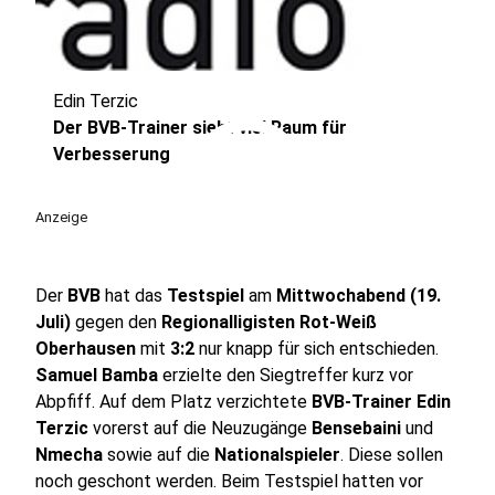
Edin Terzic
play_circle
Der BVB-Trainer sieht viel Raum für
Verbesserung
Anzeige
Der
BVB
hat das
Testspiel
am
Mittwochabend (19.
Juli)
gegen den
Regionalligisten Rot-Weiß
Oberhausen
mit
3:2
nur knapp für sich entschieden.
Samuel Bamba
erzielte den Siegtreffer kurz vor
Abpfiff. Auf dem Platz verzichtete
BVB-Trainer Edin
Terzic
vorerst auf die Neuzugänge
Bensebaini
und
Nmecha
sowie auf die
Nationalspieler
. Diese sollen
noch geschont werden. Beim Testspiel hatten vor