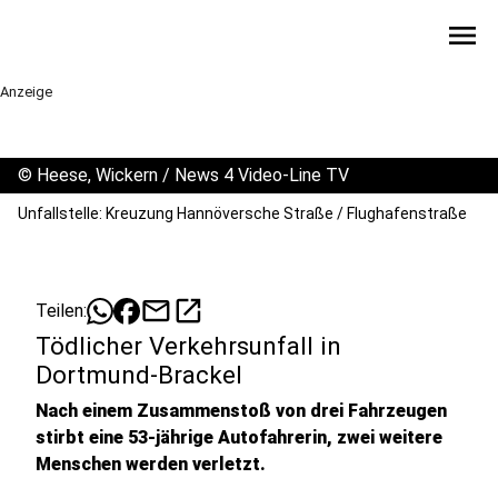
menu
Anzeige
©
Heese, Wickern / News 4 Video-Line TV
Unfallstelle: Kreuzung Hannöversche Straße / Flughafenstraße
mail
open_in_new
Teilen:
Tödlicher Verkehrsunfall in
Dortmund-Brackel
Nach einem Zusammenstoß von drei Fahrzeugen
stirbt eine 53-jährige Autofahrerin, zwei weitere
Menschen werden verletzt.