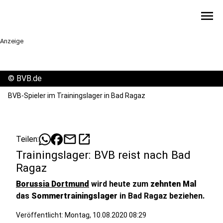
menu
Anzeige
©
BVB.de
BVB-Spieler im Trainingslager in Bad Ragaz
mail
open_in_new
Teilen:
Trainingslager: BVB reist nach Bad
Ragaz
Borussia Dortmund
wird heute zum
zehnten Mal
das
Sommertrainingslager
in Bad Ragaz beziehen.
Veröffentlicht:
Montag, 10.08.2020 08:29