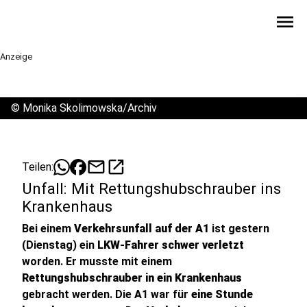
menu
Anzeige
©
Monika Skolimowska/Archiv
mail
open_in_new
Teilen:
Unfall: Mit Rettungshubschrauber ins
Krankenhaus
Bei einem
Verkehrsunfall auf der A1
ist gestern
(Dienstag) ein
LKW-Fahrer schwer verletzt
worden. Er musste mit einem
Rettungshubschrauber in ein Krankenhaus
gebracht werden. Die A1 war für
eine Stunde