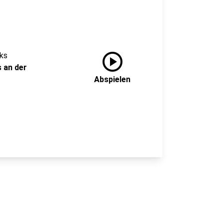
play_circle
iks
 an der
Abspielen