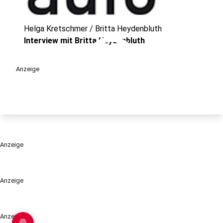
Helga Kretschmer / Britta Heydenbluth
play_circle
Interview mit Britta Heydenbluth
Anzeige
Anzeige
Anzeige
Anzeige