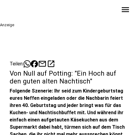
menu
Anzeige
mail
open_in_new
Teilen:
Von Null auf Potting: "Ein Hoch auf
den guten alten Nachtisch"
Folgende Szenerie: Ihr seid zum Kindergeburtstag
eures Neffen eingeladen oder die Nachbarin feiert
ihren 40. Geburtstag und jeder bringt was für das
Kuchen- und Nachtischbuffet mit. Und während ihr
einfach einen aufgetauten Käsekuchen aus dem
Supermarkt dabei habt, türmen sich auf dem Tisch
Sachen, die ihr nicht mal mehr aussprechen könnt.