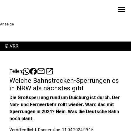
menu
Anzeige
©
VRR
mail
open_in_new
Teilen:
Welche Bahnstrecken-Sperrungen es
in NRW als nächstes gibt
Die Großsperrung rund um Duisburg ist durch. Der
Nah- und Fernverkehr rollt wieder. Wars das mit
Sperrungen in 2024? Nein. Was die Deutsche Bahn
noch plant.
Veröffentlicht:
Donnerstag, 11.04.2024 09:15