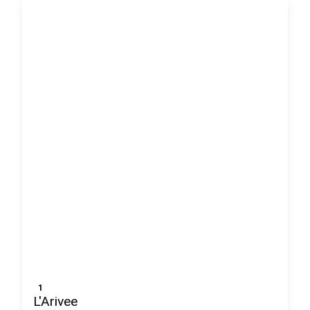
1
L'Arivee