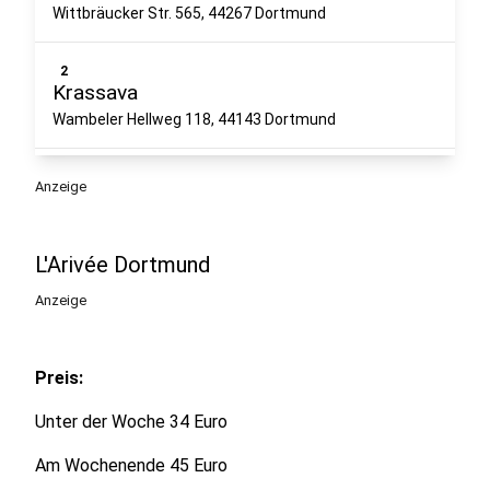
Wittbräucker Str. 565, 44267 Dortmund
2
Krassava
Wambeler Hellweg 118, 44143 Dortmund
3
Anzeige
MyWellness Mitte
Wittekindstraße 105 44139 Dortmund
L'Arivée Dortmund
4
Anzeige
MyWellness Aplerbeck
Wittbräucker Straße 8 44287 Dortmund
Preis:
5
Solebad Wischlingen
Unter der Woche 34 Euro
Höfkerstraße 12, 44149 Dortmund
Am Wochenende 45 Euro