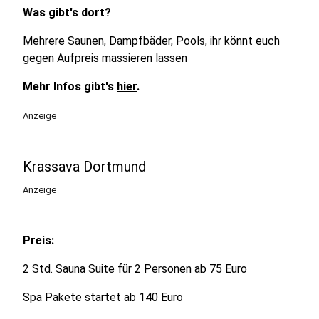
6
Was gibt's dort?
Salzgrotte Dortmund
Westfalendamm 275, 44141 Dortmund
Mehrere Saunen, Dampfbäder, Pools, ihr könnt euch
gegen Aufpreis massieren lassen
7
Medi Therme Bochum
Mehr Infos gibt's
hier
.
Kohlleppelsweg 45, 44791 Bochum
Anzeige
Krassava Dortmund
Anzeige
Preis:
2 Std. Sauna Suite für 2 Personen ab 75 Euro
Spa Pakete startet ab 140 Euro