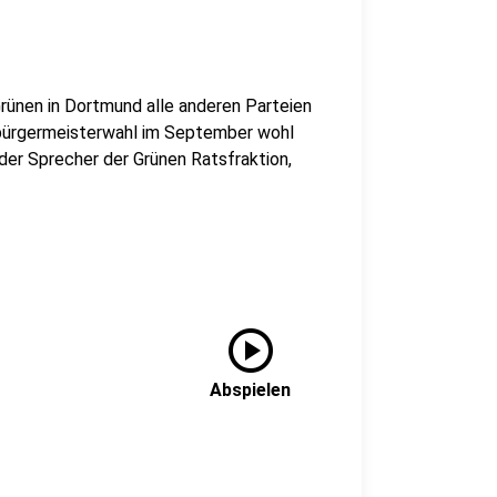
rünen in Dortmund alle anderen Parteien
erbürgermeisterwahl im September wohl
der Sprecher der Grünen Ratsfraktion,
play_circle
Abspielen