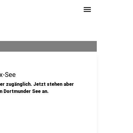
menu
x-See
der zugänglich. Jetzt stehen aber
en Dortmunder See an.