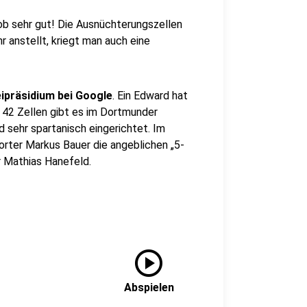
Job sehr gut! Die Ausnüchterungszellen
r anstellt, kriegt man auch eine
eipräsidium bei Google
. Ein Edward hat
 42 Zellen gibt es im Dortmunder
d sehr spartanisch eingerichtet. Im
orter Markus Bauer die angeblichen „5-
r Mathias Hanefeld.
play_circle
Abspielen