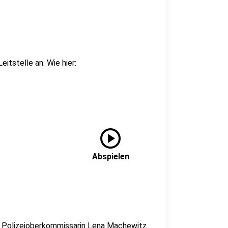
tstelle an. Wie hier:
play_circle
Abspielen
t Polizeioberkommissarin Lena Machewitz.