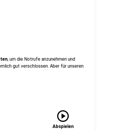
sten
, um die Notrufe anzunehmen und
emlich gut verschlossen. Aber für unseren
play_circle
Abspielen