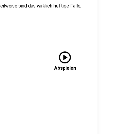
lweise sind das wirklich heftige Fälle,
play_circle
Abspielen