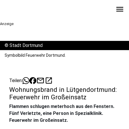
menu
Anzeige
©
Stadt Dortmund
Symbolbild Feuerwehr Dortmund.
mail
open_in_new
Teilen:
Wohnungsbrand in Lütgendortmund:
Feuerwehr im Großeinsatz
Flammen schlugen meterhoch aus den Fenstern.
Fünf Verletzte, eine Person in Spezialklinik.
Feuerwehr im Großeinsatz.