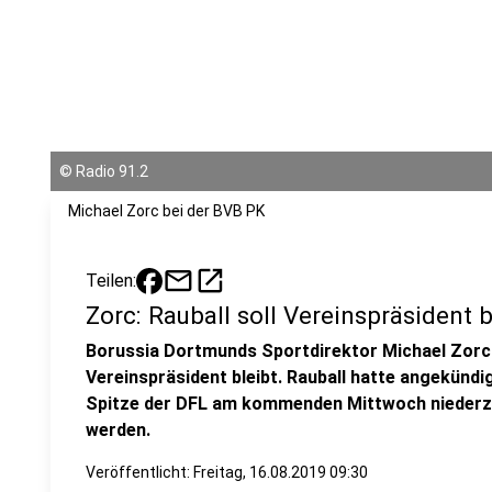
©
Radio 91.2
Michael Zorc bei der BVB PK
mail
open_in_new
Teilen:
Zorc: Rauball soll Vereinspräsident 
Borussia Dortmunds Sportdirektor Michael Zorc 
Vereinspräsident bleibt. Rauball hatte angekündi
Spitze der DFL am kommenden Mittwoch niederzu
werden.
Veröffentlicht:
Freitag, 16.08.2019 09:30