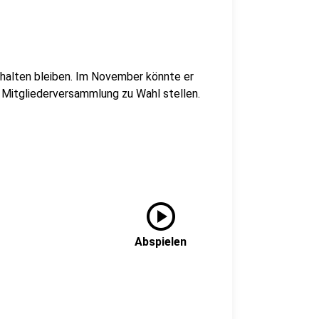
rhalten bleiben. Im November könnte er
r Mitgliederversammlung zu Wahl stellen.
play_circle
Abspielen