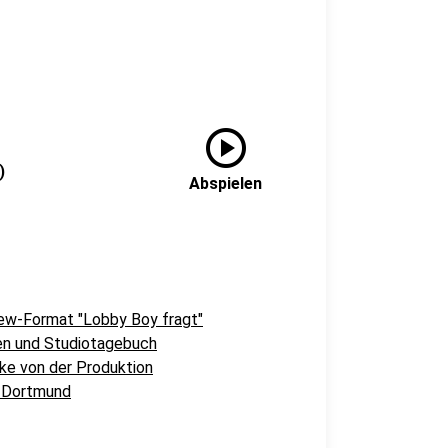
play_circle
)
Abspielen
iew-Format "Lobby Boy fragt"
en und Studiotagebuch
cke von der Produktion
n Dortmund