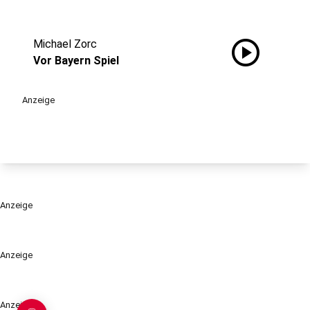
play_circle
Michael Zorc
Vor Bayern Spiel
Anzeige
Anzeige
Anzeige
Anzeige