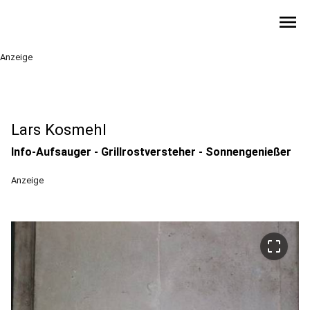
menu
Anzeige
Lars Kosmehl
Info-Aufsauger - Grillrostversteher - Sonnengenießer
Anzeige
crop_free