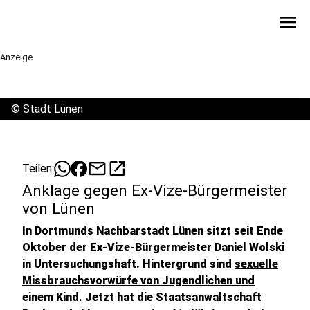
menu
Anzeige
©
Stadt Lünen
mail
open_in_new
Teilen:
Anklage gegen Ex-Vize-Bürgermeister
von Lünen
In Dortmunds Nachbarstadt Lünen sitzt seit Ende
Oktober der Ex-Vize-Bürgermeister Daniel Wolski
in Untersuchungshaft. Hintergrund sind
sexuelle
Missbrauchsvorwürfe von Jugendlichen und
einem Kind
. Jetzt hat die Staatsanwaltschaft