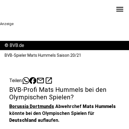
menu
Anzeige
©
BVB.de
BVB-Spieler Mats Hummels Saison 20/21
mail
open_in_new
Teilen:
BVB-Profi Mats Hummels bei den
Olympischen Spielen?
Borussia Dortmunds
Abwehrchef
Mats Hummels
könnte bei den Olympischen Spielen für
Deutschland
auflaufen.