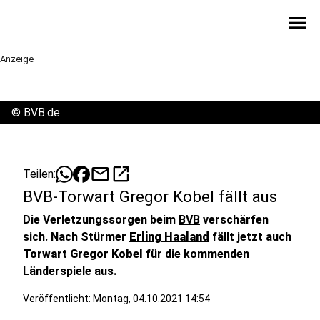
menu
Anzeige
©
BVB.de
mail
open_in_new
Teilen:
BVB-Torwart Gregor Kobel fällt aus
Die Verletzungssorgen beim
BVB
verschärfen
sich. Nach Stürmer
Erling Haaland
fällt jetzt auch
Torwart Gregor Kobel
für die kommenden
Länderspiele aus.
Veröffentlicht:
Montag, 04.10.2021 14:54