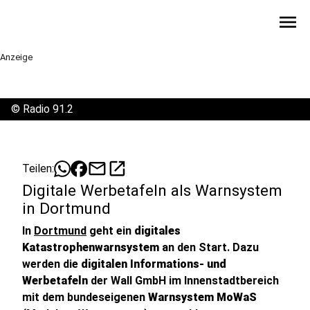
menu
Anzeige
©
Radio 91.2
mail
open_in_new
Teilen:
Digitale Werbetafeln als Warnsystem
in Dortmund
In
Dortmund
geht ein
digitales
Katastrophenwarnsystem
an den Start. Dazu
werden die
digitalen Informations- und
Werbetafeln
der Wall GmbH im Innenstadtbereich
mit dem bundeseigenen
Warnsystem MoWaS