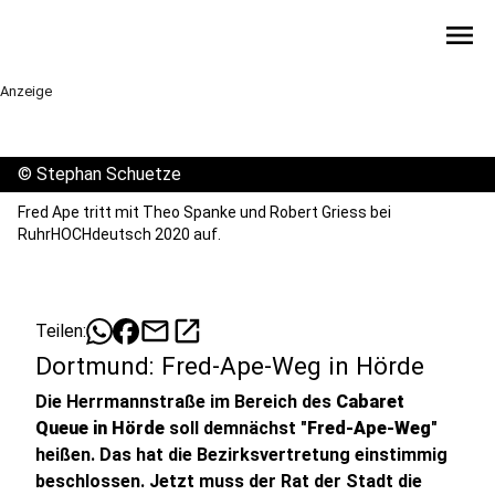
menu
Anzeige
©
Stephan Schuetze
Fred Ape tritt mit Theo Spanke und Robert Griess bei
RuhrHOCHdeutsch 2020 auf.
mail
open_in_new
Teilen:
Dortmund: Fred-Ape-Weg in Hörde
Die Herrmannstraße im Bereich des
Cabaret
Queue in Hörde
soll demnächst "
Fred-Ape-Weg
"
heißen. Das hat die Bezirksvertretung einstimmig
beschlossen. Jetzt muss der Rat der Stadt die