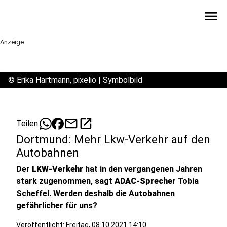
menu
Anzeige
©
Erika Hartmann, pixelio | Symbolbild
mail
open_in_new
Teilen:
Dortmund: Mehr Lkw-Verkehr auf den
Autobahnen
Der
LKW-Verkehr
hat in den vergangenen Jahren
stark zugenommen, sagt
ADAC-Sprecher
Tobia
Scheffel. Werden deshalb die Autobahnen
gefährlicher für uns?
Veröffentlicht:
Freitag, 08.10.2021 14:10