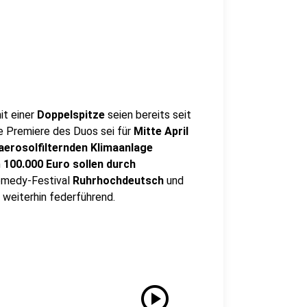
it einer
Doppelspitze
seien bereits seit
e Premiere des Duos sei für
Mitte April
aerosolfilternden Klimaanlage
n
100.000 Euro sollen durch
omedy-Festival
Ruhrhochdeutsch
und
 weiterhin federführend.
play_circle