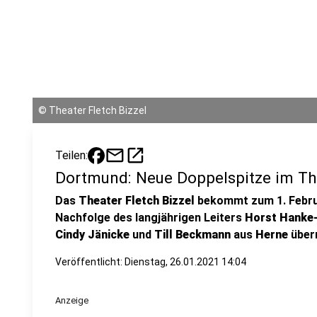
©
Theater Fletch Bizzel
mail
open_in_new
Teilen:
Dortmund: Neue Doppelspitze im The
Das
Theater Fletch Bizzel
bekommt zum 1. Februa
Nachfolge des langjährigen Leiters
Horst Hanke
Cindy Jänicke
und
Till Beckmann
aus
Herne
über
Veröffentlicht:
Dienstag, 26.01.2021 14:04
Anzeige