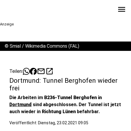
menu
Anzeige
©
Smial / Wikimedia Commons (FAL)
mail
open_in_new
Teilen:
Dortmund: Tunnel Berghofen wieder
frei
Die Arbeiten im
B236-Tunnel Berghofen in
Dortmund
sind abgeschlossen. Der Tunnel ist jetzt
auch wieder in
Richtung Lünen
befahrbar.
Veröffentlicht:
Dienstag, 23.02.2021 09:05