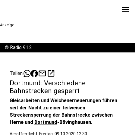
menu
Anzeige
©
Radio 91.2
mail
open_in_new
Teilen:
Dortmund: Verschiedene
Bahnstrecken gesperrt
Gleisarbeiten und Weichenerneuerungen führen
seit der Nacht zu einer teilweisen
Streckensperrung der Bahnstrecke zwischen
Herne und
Dortmund
-Bövinghausen
.
Veröffentlicht:
Freitag, 09.10.2020 12:30