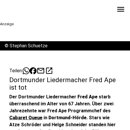
menu
Anzeige
©
Stephan Schuetze
mail
open_in_new
Teilen:
Dortmunder Liedermacher Fred Ape
ist tot
Der Dortmunder Liedermacher
Fred Ape
starb
überraschend im Alter von 67 Jahren. Über zwei
Jahrezehnte war Fred Ape Programmchef des
Cabaret Queue
in
Dortmund-Hörde
. Stars wie
Atze Schröder und Helge Schneider standen hier