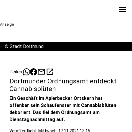
menu
Anzeige
©
Stadt Dortmund
mail
open_in_new
Teilen:
Dortmunder Ordnungsamt entdeckt
Cannabisblüten
Ein Geschäft im Aplerbecker Ortskern hat
offenbar sein Schaufenster mit
Cannabisblüten
dekoriert. Das fiel dem Ordnungsamt am
Dienstagnachmittag auf.
Veröffentlicht:
Mittwoch, 17.11.2021 13:15