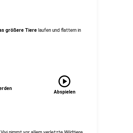
as größere Tiere
laufen und flattern in
play_circle
erden
Abspielen
, Vivi nimmt vor allem verletzte Wildtiere