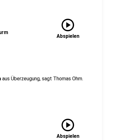
play_circle
Turm
Abspielen
n
aus Überzeugung, sagt Thomas Ohm.
play_circle
Abspielen