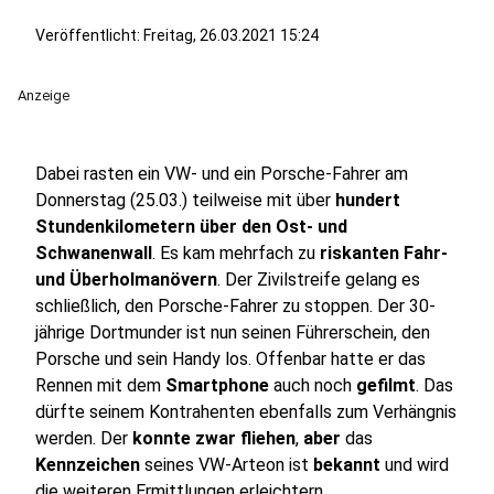
Veröffentlicht:
Freitag, 26.03.2021 15:24
Anzeige
Dabei rasten ein VW- und ein Porsche-Fahrer am
Donnerstag (25.03.) teilweise mit über
hundert
Stundenkilometern über den Ost- und
Schwanenwall
. Es kam mehrfach zu
riskanten Fahr-
und Überholmanövern
. Der Zivilstreife gelang es
schließlich, den Porsche-Fahrer zu stoppen. Der 30-
jährige Dortmunder ist nun seinen Führerschein, den
Porsche und sein Handy los. Offenbar hatte er das
Rennen mit dem
Smartphone
auch noch
gefilmt
. Das
dürfte seinem Kontrahenten ebenfalls zum Verhängnis
werden. Der
konnte zwar fliehen
,
aber
das
Kennzeichen
seines VW-Arteon ist
bekannt
und wird
die weiteren Ermittlungen erleichtern.