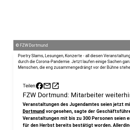
©
FZW Dortmund
Poetry Slams, Lesungen, Konzerte - all diesen Veranstaltu
durch die Corona-Pandemie. Jetzt laufen einige Sachen ganz
Menschen, die eng zusammengedrängt vor der Bühne stehen 
mail
open_in_new
Teilen:
FZW Dortmund: Mitarbeiter weiterhin
Veranstaltungen des Jugendamtes seien jetzt m
Dortmund
vorgesehen, sagte der Geschäftsführ
Veranstaltungen mit bis zu 300 Personen seien er
für den Herbst bereits bestätigt worden. Allerdin