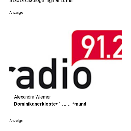
Stadtarchäologe Ingmar Luther.
Anzeige
Alexandra Wiemer
play_circle
Dominikanerkloster in Dortmund
Anzeige