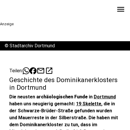
menu
Anzeige
©
Stadtarchiv Dortmund
mail
open_in_new
Teilen:
Geschichte des Dominikanerklosters
in Dortmund
Die neusten
archäologischen Funde
in
Dortmund
haben uns neugierig gemacht:
19 Skelette
, die in
der Schwarze-Brüder-Straße gefunden wurden
und Mauerreste in der Silberstraße. Die haben mit
dem Dominikanerkloster zu tun, dass im