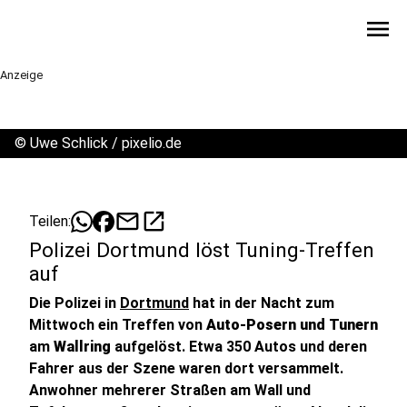
menu
Anzeige
©
Uwe Schlick / pixelio.de
mail
open_in_new
Teilen:
Polizei Dortmund löst Tuning-Treffen
auf
Die Polizei in
Dortmund
hat in der Nacht zum
Mittwoch ein Treffen von
Auto-Posern und Tunern
am
Wallring
aufgelöst. Etwa 350 Autos und deren
Fahrer aus der Szene waren dort versammelt.
Anwohner mehrerer Straßen am Wall und