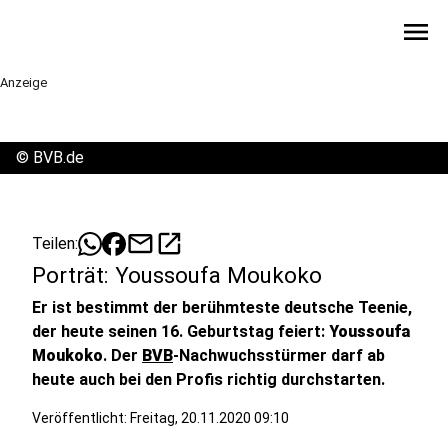
menu
Anzeige
©
BVB.de
mail
open_in_new
Teilen:
Porträt: Youssoufa Moukoko
Er ist bestimmt der berühmteste deutsche Teenie,
der heute seinen 16. Geburtstag feiert:
Youssoufa
Moukoko
. Der
BVB
-Nachwuchsstürmer darf ab
heute auch bei den Profis richtig durchstarten.
Veröffentlicht:
Freitag, 20.11.2020 09:10