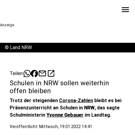
menu
Anzeige
©
Land NRW
mail
open_in_new
Teilen:
Schulen in NRW sollen weiterhin
offen bleiben
Trotz der steigenden
Corona-Zahlen
bleibt es bei
Präsenzunterricht an Schulen in
NRW
, das sagte
Schulministerin
Yvonne Gebauer
im Landtag.
Veröffentlicht:
Mittwoch, 19.01.2022 14:41